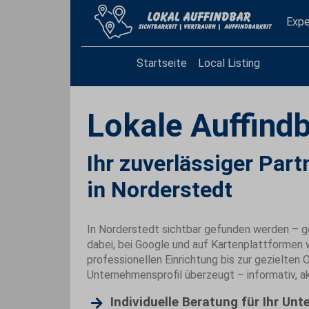
Expe
Startseite
Local Listing
Lokale Auffindb
Ihr zuverlässiger Partn
in Norderstedt
In Norderstedt sichtbar gefunden werden – ge
dabei, bei Google und auf Kartenplattformen 
professionellen Einrichtung bis zur gezielten O
Unternehmensprofil überzeugt – informativ, ak
Individuelle Beratung für Ihr Un