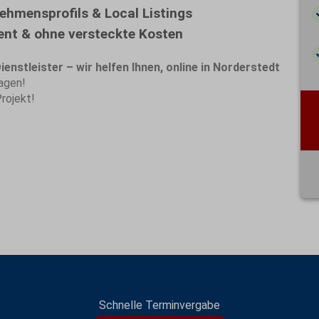
ehmensprofils & Local Listings
ent & ohne versteckte Kosten
enstleister – wir helfen Ihnen, online in Norderstedt
agen!
Projekt!
Direkt anrufen & beraten lassen:
Schnelle Terminvergabe